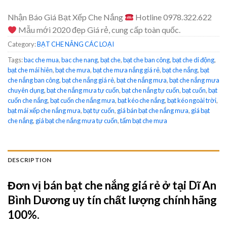
Nhận Báo Giá Bạt Xếp Che Nắng
Hotline 0978.322.622
Mẫu mới 2020 đẹp Giá rẻ, cung cấp toàn quốc.
Category:
BẠT CHE NẮNG CÁC LOẠI
Tags:
bac che mua
,
bac che nang
,
bạt che
,
bạt che ban công
,
bạt che di động
,
bạt che mái hiên
,
bạt che mưa
,
bạt che mưa nắng giá rẻ
,
bạt che nắng
,
bạt
che nắng ban công
,
bạt che nắng giá rẻ
,
bạt che nắng mưa
,
bạt che nắng mưa
chuyên dụng
,
bạt che nắng mưa tự cuốn
,
bạt che nắng tự cuốn
,
bạt cuốn
,
bạt
cuốn che nắng
,
bạt cuốn che nắng mưa
,
bạt kéo che nắng
,
bạt kéo ngoài trời
,
bạt mái xếp che nắng mưa
,
bạt tự cuốn
,
giá bán bạt che nắng mưa
,
giá bạt
che nắng
,
giá bạt che nắng mưa tự cuốn
,
tấm bạt che mưa
DESCRIPTION
Đơn vị bán bạt che nắng giá rẻ ở tại Dĩ An
Bình Dương uy tín chất lượng chính hãng
100%.