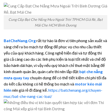
Cung Cấp Bạt Che Nắng Mưa Ngoài Trời TPHCM Giá Rẻ, Bạt
Mái Che HCM Bình Dương
BatCheNang.Org
rất tự hào là đơn vị tiên phong sản xuất và
sáng chế ra bo mạch tự động để phục vụ cho nhu cầu thiết
yếu của quý khách hàng. Công nghệ hiện đại và tự động thì
giá cả càng cao do các linh phụ kiện là loại tốt nhất và chế độ
bảo hành dài hạn, vì vậy nếu quý khách chỉ thuê mặt bằng để
kinh doanh quán ăn, quán cafe thì nên lắp đặt
bạt che nắng
mưa quay tay
chuyên dụng để có thể tiết kiệm chi phí tối đa
do kết cấu không có hệ thống bo mạch và
motor kéo mái
hiên
nên giá rẻ đi đáng kể.
https://batchenang.org/chuyen-
muc/bat-che-nang-cac-loai/