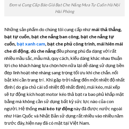
Đơn vị Cung Cấp Báo Giá Bạt Che Nắng Mưa Tự Cuốn Hà Nội
Hải Phòng
Những sản phẩm do chúng tôi cung cấp như
mái thả thẳng,
bạt tự cuốn, bạt che nắng ban công, bạt che nắng tự
cuốn,
bạt xanh cam
, bạt che phủ công trình, mái hiên mái
che di động, dù che nắng
đều phong phú đa dạng với rất
nhiều mầu sắc, mẫu mã, quy cách, kiểu dáng khác nhau thuận
lợi cho khách hàng lựa chọn hơn nữa lại dễ dàng sử dụng bền
đẹp linh hoạt nhẹ nhàng sang trọng tối ưu khi che chắn. nổi
bật khi cần trang trí .
Khi gặp trời nắng đến một nhiệt độ nhất
định ( do gia chủ cài số nhiệt độ nhất định), mái kéo, mái xếp
sẽ tự động kích hoạt motor kéo thả bạt ra bao phủ khắp mặt
bằng mà không cần sử dụng bất kỳ sức lực nào của con
người. Hệ thống
mái kéo tự động
này đã được nước ngoài
như Hàn Quốc và Nhật Bản sử dụng rất nhiều vào nhiều năm
trước đây, hiện nay đã có mặt tại Việt Nam.