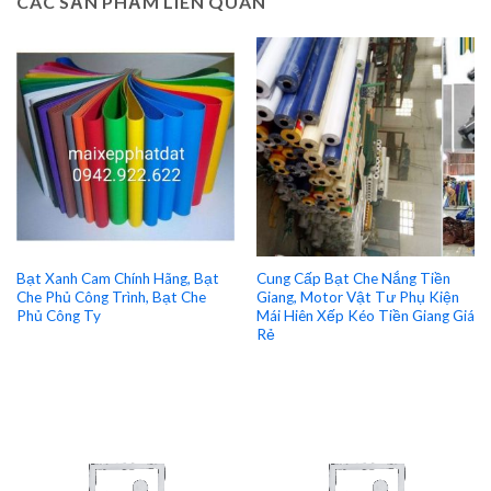
CÁC SẢN PHẨM LIÊN QUAN
Bạt Xanh Cam Chính Hãng, Bạt
Cung Cấp Bạt Che Nắng Tiền
Che Phủ Công Trình, Bạt Che
Giang, Motor Vật Tư Phụ Kiện
Phủ Công Ty
Mái Hiên Xếp Kéo Tiền Giang Giá
Rẻ