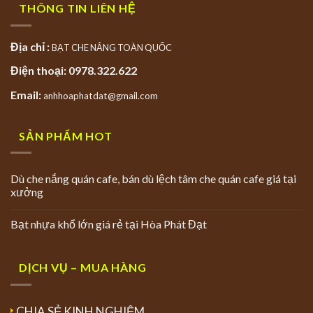
THÔNG TIN LIÊN HỆ
Địa chỉ :
BẠT CHE NẮNG TOÀN QUỐC
Điện thoại: 0978.322.622
Email:
anhhoaphatdat@gmail.com
SẢN PHẨM HOT
Dù che nắng quán cafe, bán dù lệch tâm che quán cafe giá tại
xưởng
Bạt nhựa khổ lớn giá rẻ tại Hòa Phát Đạt
DỊCH VỤ – MUA HÀNG
CHIA SẺ KINH NGHIỆM