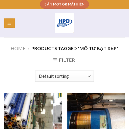
Skip
BÁN MOTOR MÁI HIÊN
to
content
HOME
/
PRODUCTS TAGGED “MÔ TƠ BẠT XẾP”
FILTER