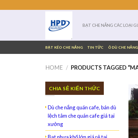
Skip
to
content
BẠT CHE NẮNG CÁC LOẠI G
BẠT KÉO CHE NẮNG
TIN TỨC
Ô DÙ CHE NẮN
HOME
/
PRODUCTS TAGGED “MA
CHIA SẺ KIẾN THỨC
Dù che nắng quán cafe, bán dù
lệch tâm che quán cafe giá tại
xưởng
Bạt nhựa khổ lớn giá rẻ tại