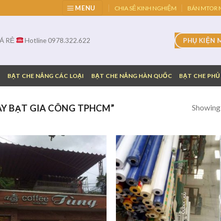
MENU
CHIA SẺ KINH NGHIỆM
BÁN MTOR M
IÁ RẺ
Hotline 0978.322.622
PHỤ KIỆN 
G
BẠT CHE NẮNG CÁC LOẠI
BẠT CHE NẮNG HÀN QUỐC
BẠT CHE PHỦ
Showing a
Y BẠT GIA CÔNG TPHCM”