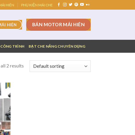
ÁI HIÊN
PHỤ KIỆN MÁI CHE
BÁN MOTOR MÁI HIÊN
MÁI HIÊN
 CÔNG TRÌNH
BẠT CHE NẮNG CHUYÊN DỤNG
ll 2 results