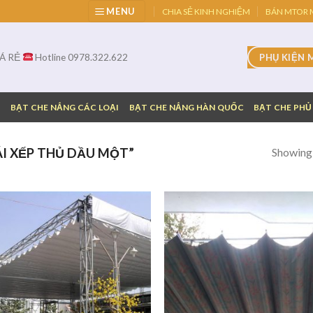
MENU
CHIA SẺ KINH NGHIỆM
BÁN MTOR M
IÁ RẺ
Hotline 0978.322.622
PHỤ KIỆN 
G
BẠT CHE NẮNG CÁC LOẠI
BẠT CHE NẮNG HÀN QUỐC
BẠT CHE PHỦ
Showing a
I XẾP THỦ DẦU MỘT”