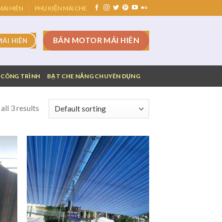
ÁI HIÊN
PHỤ KIỆN MÁI CHE
BÁN MOTOR MÁI HIÊN
MÁI HIÊN
 CÔNG TRÌNH
BẠT CHE NẮNG CHUYÊN DỤNG
ll 3 results