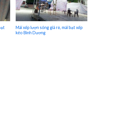
bạt
Mái xếp lượn sóng giá rẻ, mái bạt xếp
kéo Bình Dương