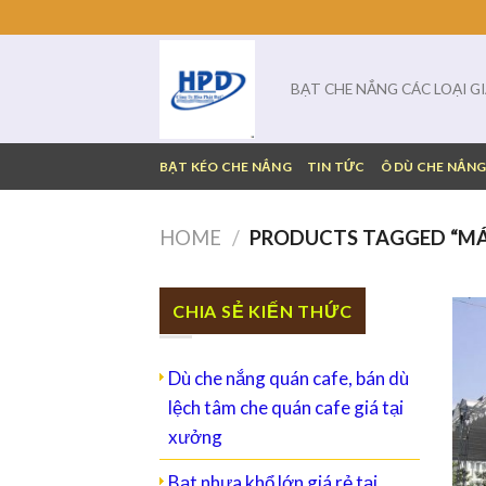
Skip
to
content
BẠT CHE NẮNG CÁC LOẠI G
BẠT KÉO CHE NẮNG
TIN TỨC
Ô DÙ CHE NẮN
HOME
/
PRODUCTS TAGGED “MÁ
CHIA SẺ KIẾN THỨC
Dù che nắng quán cafe, bán dù
lệch tâm che quán cafe giá tại
xưởng
Bạt nhựa khổ lớn giá rẻ tại