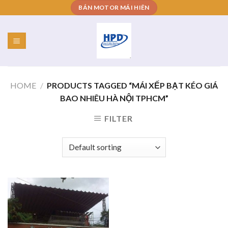
Skip
BÁN MOTOR MÁI HIÊN
to
content
HOME
/
PRODUCTS TAGGED “MÁI XẾP BẠT KÉO GIÁ
BAO NHIÊU HÀ NỘI TPHCM”
FILTER