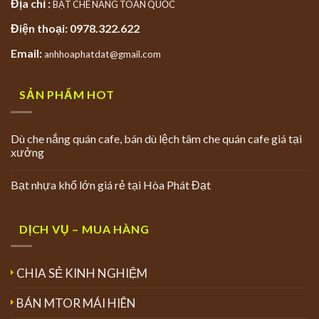
Địa chỉ :
BẠT CHE NẮNG TOÀN QUỐC
Điện thoại: 0978.322.622
Email:
anhhoaphatdat@gmail.com
SẢN PHẨM HOT
Dù che nắng quán cafe, bán dù lệch tâm che quán cafe giá tại
xưởng
Bạt nhựa khổ lớn giá rẻ tại Hòa Phát Đạt
DỊCH VỤ – MUA HÀNG
CHIA SẺ KINH NGHIỆM
BÁN MTOR MÁI HIÊN