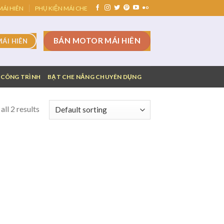
ÁI HIÊN
PHỤ KIỆN MÁI CHE
BÁN MOTOR MÁI HIÊN
MÁI HIÊN
 CÔNG TRÌNH
BẠT CHE NẮNG CHUYÊN DỤNG
ll 2 results