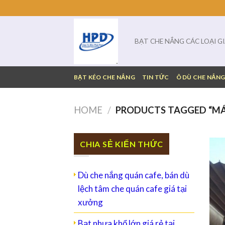
Skip
to
content
BẠT CHE NẮNG CÁC LOẠI G
BẠT KÉO CHE NẮNG
TIN TỨC
Ô DÙ CHE NẮN
HOME
/
PRODUCTS TAGGED “MÁ
CHIA SẺ KIẾN THỨC
Dù che nắng quán cafe, bán dù
lệch tâm che quán cafe giá tại
xưởng
Bạt nhựa khổ lớn giá rẻ tại