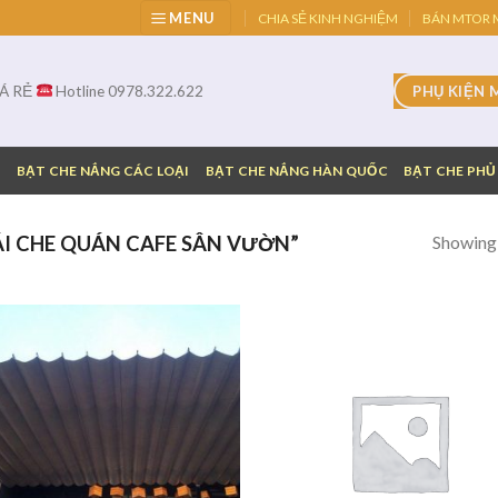
MENU
CHIA SẺ KINH NGHIỆM
BÁN MTOR M
IÁ RẺ
Hotline 0978.322.622
PHỤ KIỆN 
G
BẠT CHE NẮNG CÁC LOẠI
BẠT CHE NẮNG HÀN QUỐC
BẠT CHE PHỦ
Showing a
I CHE QUÁN CAFE SÂN VƯỜN”