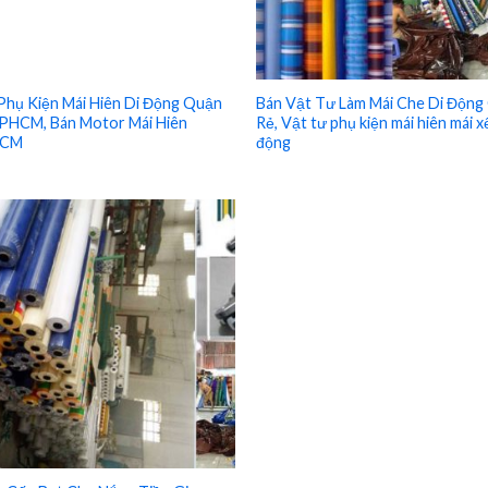
Phụ Kiện Mái Hiên Di Động Quận
Bán Vật Tư Làm Mái Che Di Động 
PHCM, Bán Motor Mái Hiên
Rẻ, Vật tư phụ kiện mái hiên mái x
CM
động