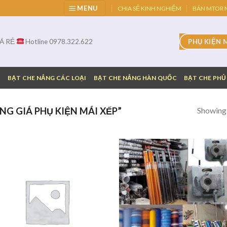
MENU
CHIA SẺ KINH NGHIỆM
BÁN MTOR M
IÁ RẺ
Hotline 0978.322.622
PHỤ KIỆN 
G
BẠT CHE NẮNG CÁC LOẠI
BẠT CHE NẮNG HÀN QUỐC
BẠT CHE PHỦ
Showing a
G GIÁ PHỤ KIỆN MÁI XẾP”