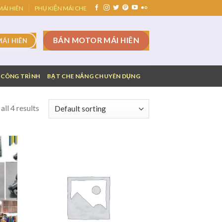
ÁI HIÊN
PHỤ KIỆN MÁI CHE
BÁN MOTOR MÁI HIÊN
MÁI HIÊN
 CÔNG TRÌNH
BẠT CHE NẮNG CHUYÊN DỤNG
ll 4 results