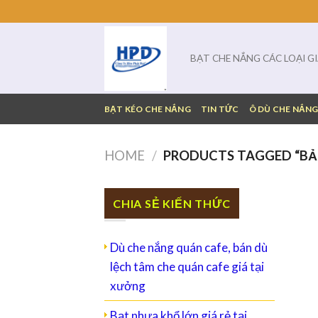
Skip
to
content
BẠT CHE NẮNG CÁC LOẠI G
BẠT KÉO CHE NẮNG
TIN TỨC
Ô DÙ CHE NẮN
HOME
/
PRODUCTS TAGGED “BẢN
CHIA SẺ KIẾN THỨC
Dù che nắng quán cafe, bán dù
lệch tâm che quán cafe giá tại
xưởng
Bạt nhựa khổ lớn giá rẻ tại